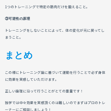
1つのトレーニングで特定の筋肉だけを鍛えること。
③可逆性の原理
トレーニングをしないことによって、体の変化が元に戻ってし
まうこと。
まとめ
この様にトレーニング論に基づいて運動を行うことで必ず身体
意義
に効果を実感していただけます。
目的
種類
原理・原則
正しい論理に沿って行うことがとての重量です！
独学では中々効果を実感頂くのは難しいのでまずはプロのトレ
ーナーにご相談しましょう！