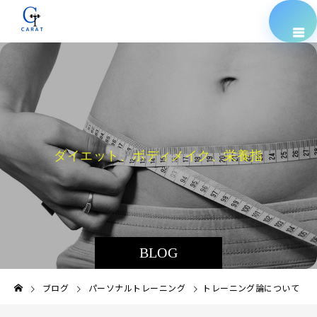
ダ
イ
エ
ッ
ト
、
ボ
デ
ィ
メ
イ
ク
、
栄
養
指
導
な
ど
に
BLOG
ブログ
パーソナルトレーニング
トレーニング論について