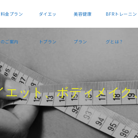
料金プラン
ダイエッ
美容健康
BFRトレーニン
のご案内
トプラン
プラン
グとは？
、
ボ
デ
ィ
メ
イ
ク
、
栄
養
指