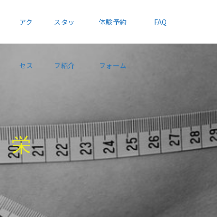
アク
スタッ
体験予約
FAQ
セス
フ紹介
フォーム
導
な
ど
に
役
立