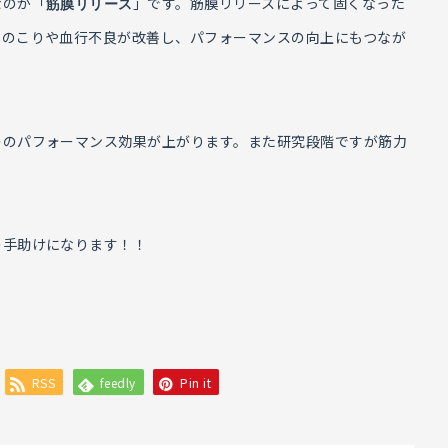
なのが「
」です。筋膜リリースによって固くなった
筋膜リリース
身のこりや血行不良が改善し、パフォーマンスの向上にもつなが
レのパフォーマンス効果が上がります。また研究段階ですが筋力
の手助けになります！！
RSS
feedly
Pin it