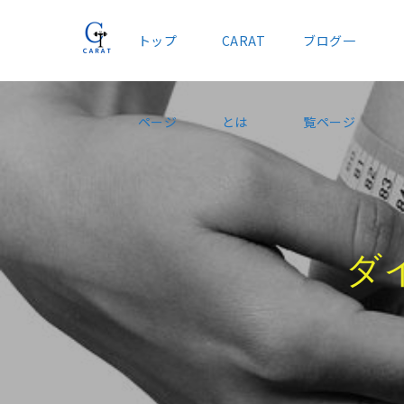
トップ
CARAT
ブログ一
ページ
とは
覧ページ
ダ
イ
エ
ッ
ト