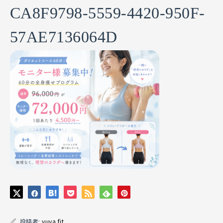
CA8F9798-5559-4420-950F-
57AE7136064D
投稿者:
yuya.fit