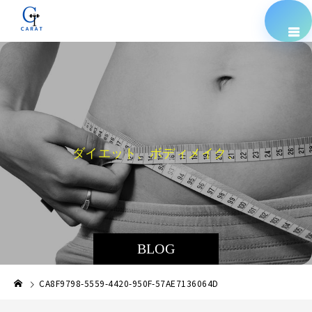
ダ
イ
エ
ッ
ト
、
ボ
デ
ィ
メ
イ
ク
、
栄
養
指
BLOG
CA8F9798-5559-4420-950F-57AE7136064D