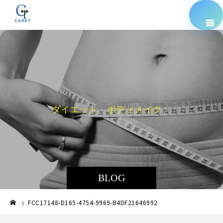
ダ
イ
エ
ッ
ト
、
ボ
デ
ィ
メ
イ
ク
、
栄
養
指
BLOG
FCC17148-D165-4754-9969-B4DF21646992