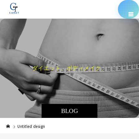
ダ
イ
エ
ッ
ト
、
ボ
デ
ィ
メ
イ
ク
、
栄
養
指
導
BLOG
Untitled design