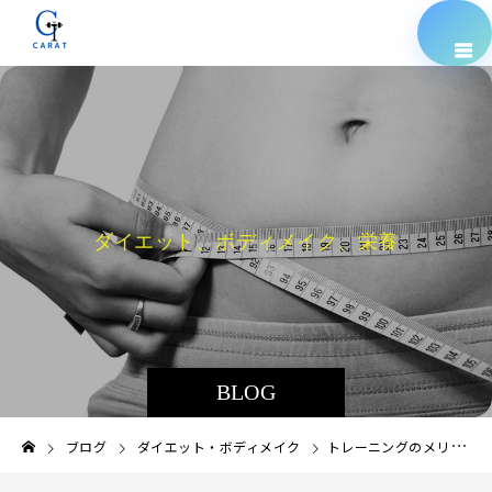
ダ
イ
エ
ッ
ト
、
ボ
デ
ィ
メ
イ
ク
、
栄
養
指
導
な
ど
BLOG
ブログ
ダイエット・ボディメイク
トレーニングのメリット