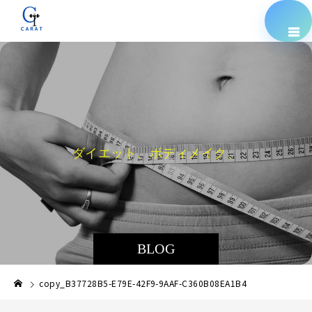
ダ
イ
エ
ッ
ト
、
ボ
デ
ィ
メ
イ
ク
、
栄
養
指
BLOG
copy_B37728B5-E79E-42F9-9AAF-C360B08EA1B4