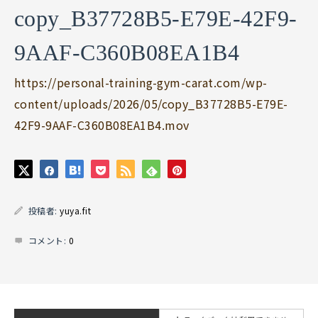
copy_B37728B5-E79E-42F9-
9AAF-C360B08EA1B4
https://personal-training-gym-carat.com/wp-
content/uploads/2026/05/copy_B37728B5-E79E-
42F9-9AAF-C360B08EA1B4.mov
投稿者:
yuya.fit
コメント:
0