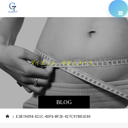
ダ
イ
エ
ッ
ト
、
ボ
デ
ィ
メ
イ
ク
、
栄
養
指
導
BLOG
E2B7A098-821C-4DF6-BF2E-427C97B81E60