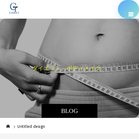
ダ
イ
エ
ッ
ト
、
ボ
デ
ィ
メ
イ
ク
、
栄
養
指
BLOG
Untitled design