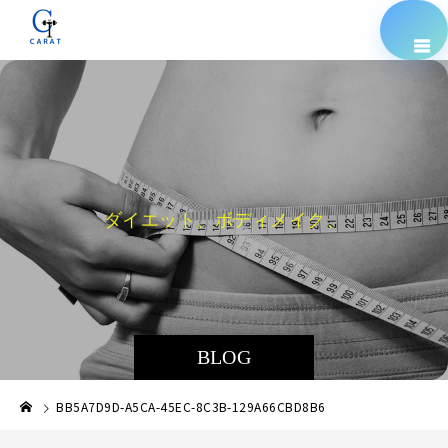
ダ
イ
エ
ッ
ト
、
ボ
デ
ィ
メ
イ
ク
、
栄
養
指
BLOG
BB5A7D9D-A5CA-45EC-8C3B-129A66CBD8B6